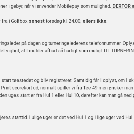
oner i gebyr, når vi anvender Mobilepay som mulighed
.
DERFOR an
 fra i Golfbox
senest
torsdag kl. 24.00,
ellers ikke
.
neringsleder på dagen og turneringelederens telefonnummer. Oplys
er det vigtigt, at I melder afbud så hurtigt som muligt TIL TURN
 start teestedet og bliv registreret. Samtidig får I oplyst, om I
p. Print scorekort ud, normalt spiller vi fra Tee 49 men ønsker ma
den uges start er fra Hul 1 eller Hul 10, derefter kan man gå ne
s starttid. I ulige uger er det ved Hul 1 og i lige uger ved Hul 10