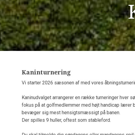
Kaninturnering
Vi starter 2026 sæsonen af med vores åbningsturnerin
Kaninudvalget arrangerer en række turneringer hver sø
fokus på at golfmedlemmer med højt handicap lærer b
bevæger sig mest hensigtsmæssigt på banen.
Der spilles 9 huller, oftest som stableford.
Du skal tilmelde dig søndagens eller mandagens spil p