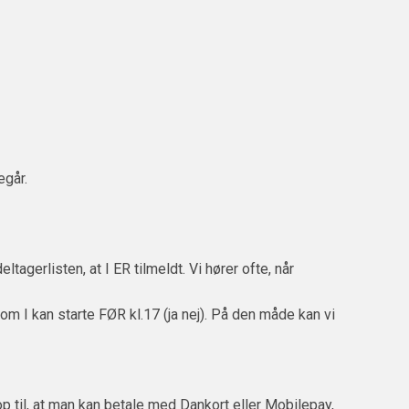
egår.
agerlisten, at I ER tilmeldt. Vi hører ofte, når
 I kan starte FØR kl.17 (ja nej). På den måde kan vi
p til, at man kan betale med Dankort eller Mobilepay,