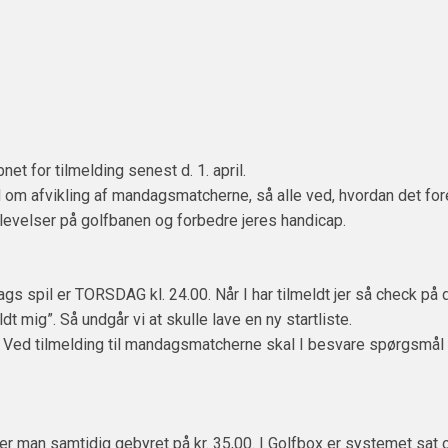
et for tilmelding senest d. 1. april.
d om afvikling af mandagsmatcherne, så alle ved, hvordan det for
levelser på golfbanen og forbedre jeres handicap.
spil er TORSDAG kl. 24.00. Når I har tilmeldt jer så check på delt
ldt mig”. Så undgår vi at skulle lave en ny startliste.
Ved tilmelding til mandagsmatcherne skal I besvare spørgsmål om
r man samtidig gebyret på kr. 35,00. I Golfbox er systemet sat o