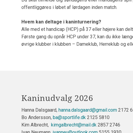
offentliggøres i løbet af lørdagen inden match.
Hvem kan deltage i kaninturnering?
Alle med et handicap (HCP) på 37 eller højere kan del
Første gang du opnår HCP under 37, kan du ikke længere
øvrige klubber i klubben – Dameklub, Herreklub og ell
Kaninudvalg 2026
Hanna Dalsgaard,
hanna.dalsgaard@gmail.com
2172 
Bo Andersson,
ba@sportlife.dk
2125 5810
Kim Albrecht,
kimgalbrecht@mail.dk
2857 2746
Ivan Neumann,
ivanneu@outlook.com
5155 1930