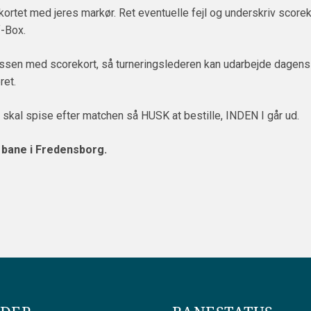
et med jeres markør. Ret eventuelle fejl og underskriv scorekort
f-Box.
assen med scorekort, så turneringslederen kan udarbejde dagens
ret.
 skal spise efter matchen så HUSK at bestille, INDEN I går ud.
e bane i Fredensborg.