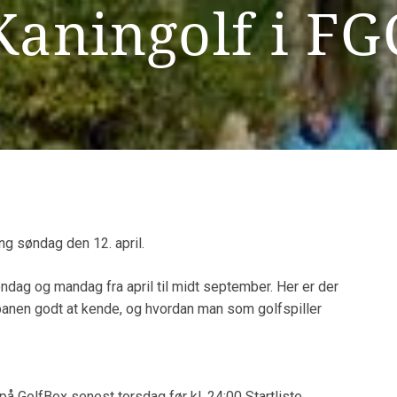
Kaningolf i FG
g søndag den 12. april.
ndag og mandag fra april til midt september. Her er der
anen godt at kende, og hvordan man som golfspiller
å GolfBox senest torsdag før kl. 24:00 Startliste