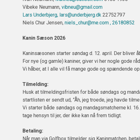
Vibeke Neumann,
vibneu@gmail.com
Lars Underbjerg,
lars@underbjerg.dk
22752797
Niels Chur Jensen,
niels_chur@me.com
, 26180852
Kanin Sæson 2026
Kaninsæsonen starter søndag d. 12. april. Der bliver åbn
For nye (og gamle) kaniner, giver vi her nogle gode rå
Vi håber, at I alle vil få mange gode og spændende op
Tilmelding:
Husk at tilmeldingsfristen for både søndags og mandags 
startlisten er sendt ud, ”Åh, jeg troede, jeg havde tilme
Vi starter både søndags og mandagsmatcherne kl. 16. 
tage hensyn til jer, der ikke kan nå frem tidligt.
Betaling:
Når man via Golfbox tilmelder sig Kaninmatchen, betale