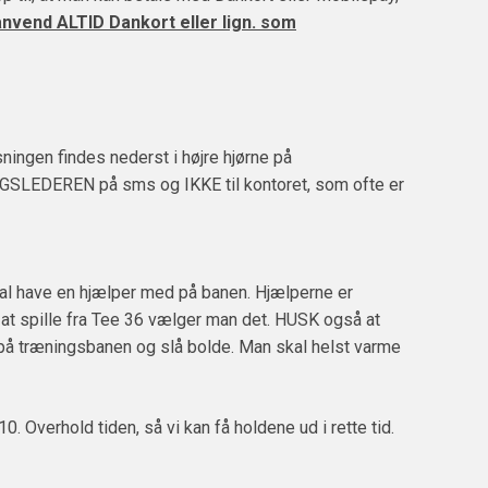
vend ALTID Dankort eller lign. som
ningen findes nederst i højre hjørne på
ERINGSLEDEREN på sms og IKKE til kontoret, som ofte er
 skal have en hjælper med på banen. Hjælperne er
n at spille fra Tee 36 vælger man det. HUSK også at
d på træningsbanen og slå bolde. Man skal helst varme
. Overhold tiden, så vi kan få holdene ud i rette tid.