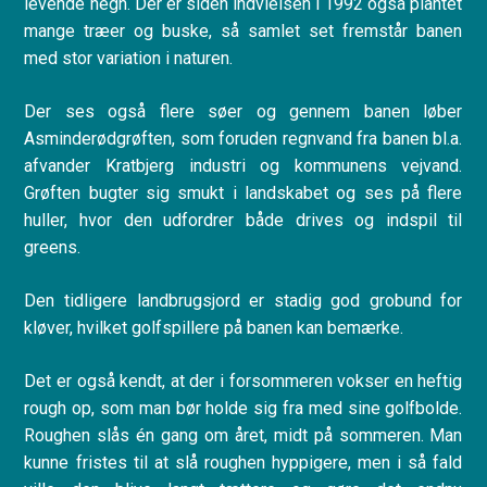
levende hegn. Der er siden indvielsen i 1992 også plantet
mange træer og buske, så samlet set fremstår banen
med stor variation i naturen.
Der ses også flere søer og gennem banen løber
Asminderødgrøften, som foruden regnvand fra banen bl.a.
afvander Kratbjerg industri og kommunens vejvand.
Grøften bugter sig smukt i landskabet og ses på flere
huller, hvor den udfordrer både drives og indspil til
greens.
Den tidligere landbrugsjord er stadig god grobund for
kløver, hvilket golfspillere på banen kan bemærke.
Det er også kendt, at der i forsommeren vokser en heftig
rough op, som man bør holde sig fra med sine golfbolde.
Roughen slås én gang om året, midt på sommeren. Man
kunne fristes til at slå roughen hyppigere, men i så fald