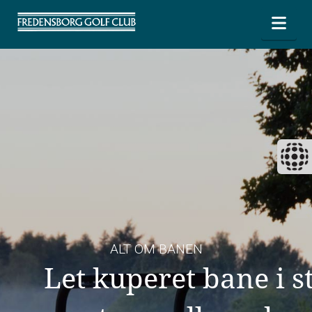
Nav
ALT OM BANEN
Let kuperet bane i s