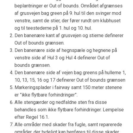
beplantninger er Out of bounds. Området afgrænses
af grusvejen bag green på 9. hul til den svinger mod
venstre, samt de stier, der fører rundt om klubhuset
og til teestederne på 1. hul og 10. hul.
Den banenære kant af grusvejen og stierne definerer
Out of bounds grænsen.
Den banenære side af hegnspæle og hegnene på
venstre side af Hul 3 og Hul 4 definerer Out of
bounds grænsen.
Den banenære side af vejen bag greens på hullerne 1,
10, 13, 15, 16 og 17 definerer Out of bounds grænsen
Markeringsplader i fairway samt 150 meter stenene
er ”ikke flytbare forhindringer”.
Alle stengærder og nedfaldne sten fra disse
behandles som ikke flytbare forhindringer. Lempelse
efter Regel 16.1.
Alle områder med skader fra fugle, samt reparerede
områder, der tydeligt kan henføres til disse skader,