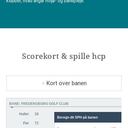
klubber, hvad angår miljø- og banepleje.
Scorekort & spille hcp
Kort over banen