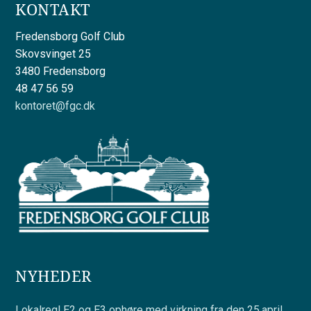
KONTAKT
Fredensborg Golf Club
Skovsvinget 25
3480 Fredensborg
48 47 56 59
kontoret@fgc.dk
NYHEDER
Lokalregl E2 og E3 ophøre med virkning fra den 25.april