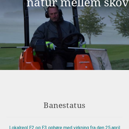
natur mellem skov
Banestatus
Lokalregl E2 og E3 ophøre med virkning fra den 25.april