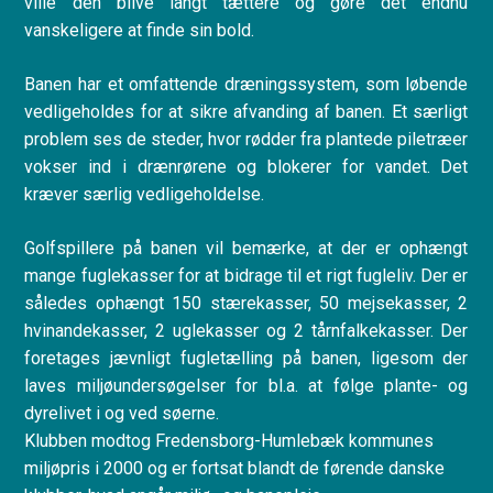
ville den blive langt tættere og gøre det endnu
vanskeligere at finde sin bold.
Banen har et omfattende dræningssystem, som løbende
vedligeholdes for at sikre afvanding af banen. Et særligt
problem ses de steder, hvor rødder fra plantede piletræer
vokser ind i drænrørene og blokerer for vandet. Det
kræver særlig vedligeholdelse.
Golfspillere på banen vil bemærke, at der er ophængt
mange fuglekasser for at bidrage til et rigt fugleliv. Der er
således ophængt 150 stærekasser, 50 mejsekasser, 2
hvinandekasser, 2 uglekasser og 2 tårnfalkekasser. Der
foretages jævnligt fugletælling på banen, ligesom der
laves miljøundersøgelser for bl.a. at følge plante- og
dyrelivet i og ved søerne.
Klubben modtog Fredensborg-Humlebæk kommunes
miljøpris i 2000 og er fortsat blandt de førende danske