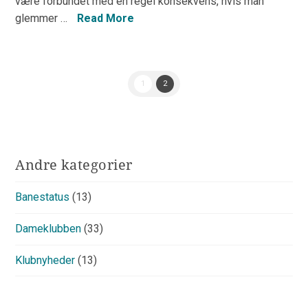
være forbundet med en regel konsekvens, hvis man
glemmer …
Read More
1
2
Andre kategorier
Banestatus
(13)
Dameklubben
(33)
Klubnyheder
(13)